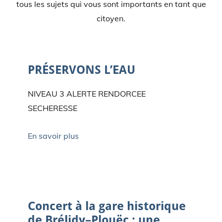
tous les sujets qui vous sont importants en tant que
citoyen.
01/08/2026
-
RLA
0 Commentaires
PRÉSERVONS L’EAU
NIVEAU 3 ALERTE RENDORCEE
SECHERESSE
En savoir plus
30/07/2026
-
rla
0 Commentaires
Concert à la gare historique
de Brélidy–Plouëc : une