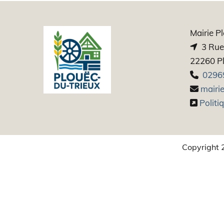
Mairie P
3 Rue 

22260 Pl
0296

mairie

Politi

Copyright 2