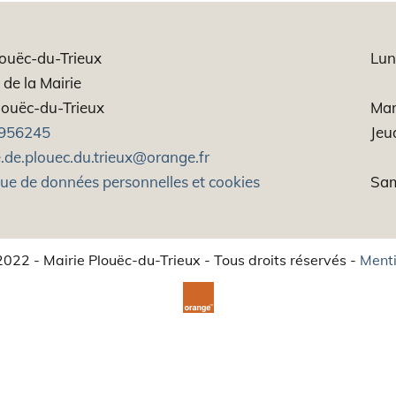
louëc-du-Trieux
Lun
de la Mairie
ouëc-du-Trieux
Mar
956245
Jeu
.de.plouec.du.trieux@orange.fr
que de données personnelles et cookies
Sam
022 - Mairie Plouëc-du-Trieux - Tous droits réservés -
Menti