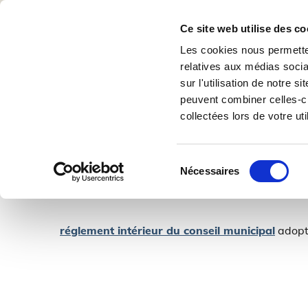
Accue
Ce site web utilise des co
Nous
Les cookies nous permetten
relatives aux médias socia
sur l'utilisation de notre 
peuvent combiner celles-ci
collectées lors de votre uti
Toutes les actualités à venir sous la
photo ci-dessous
Sélection
Nécessaires
du
consentement
réglement intérieur du conseil municipal
adopt