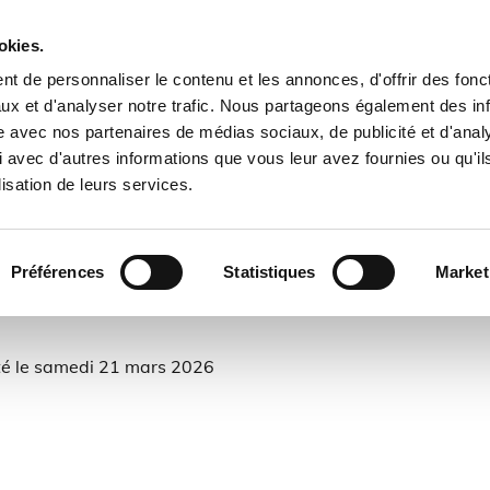
il
Vivre à Plouëc
Paiement en ligne & Tarifs commu
okies.
 contacter
Biodiversité
Patrimoine communal et histo
t de personnaliser le contenu et les annonces, d'offrir des fonct
ux et d'analyser notre trafic. Nous partageons également des in
Randonnées
Le mot du Maire
Logement locatif social
site avec nos partenaires de médias sociaux, de publicité et d'anal
 avec d'autres informations que vous leur avez fournies ou qu'il
Contacts utiles
départ à la retraite
lisation de leurs services.
Guingamp Paimpol Agglomération
Préférences
Statistiques
Market
é le samedi 21 mars 2026