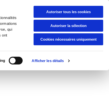
naux
Autoriser tous les cookies
ire
ionnalités
formations
Autoriser la sélection
0296956245
yse, qui
s ont
Cookies nécessaires uniquement
ing
Afficher les détails