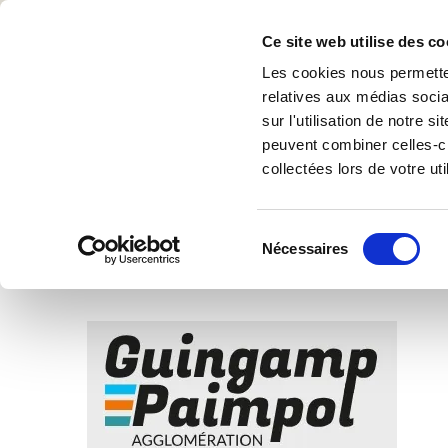
Accue
Ce site web utilise des co
Nous
Les cookies nous permetten
relatives aux médias socia
sur l'utilisation de notre 
peuvent combiner celles-ci
collectées lors de votre uti
Toutes les actualités à venir sous la
photo ci-dessous
Sélection
Nécessaires
du
consentement