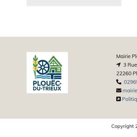
Mairie P
3 Rue 

22260 Pl
0296

mairie

Politi

Copyright 2