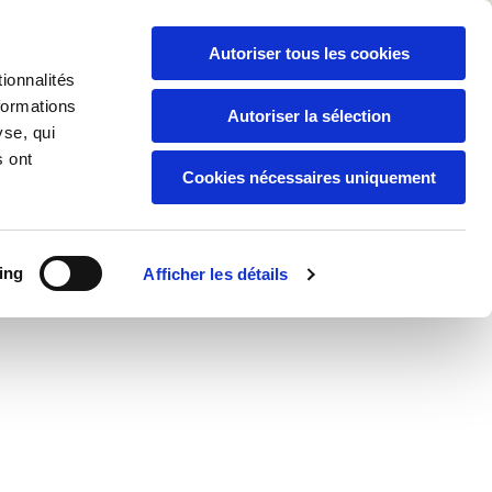
naux
Autoriser tous les cookies
ire
ionnalités
formations
Autoriser la sélection
0296956245
yse, qui
s ont
Cookies nécessaires uniquement
ing
Afficher les détails