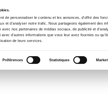
il
Vivre à Plouëc
Paiement en ligne & Tarifs commu
okies.
 contacter
Biodiversité
Patrimoine communal et histo
t de personnaliser le contenu et les annonces, d'offrir des fonct
ux et d'analyser notre trafic. Nous partageons également des in
Randonnées
Le mot du Maire
Logement locatif social
site avec nos partenaires de médias sociaux, de publicité et d'anal
 avec d'autres informations que vous leur avez fournies ou qu'il
Contacts utiles
départ à la retraite
lisation de leurs services.
Guingamp Paimpol Agglomération
Préférences
Statistiques
Market