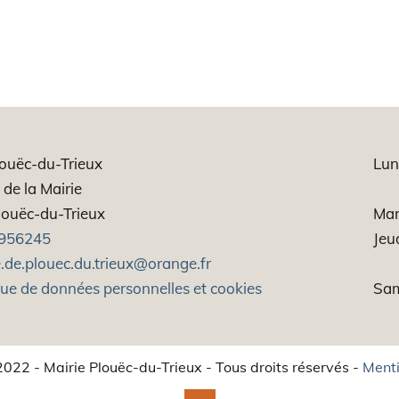
louëc-du-Trieux
Lun
de la Mairie
ouëc-du-Trieux
Mar
956245
Jeu
.de.plouec.du.trieux@orange.fr
que de données personnelles et cookies
Sam
022 - Mairie Plouëc-du-Trieux - Tous droits réservés -
Menti