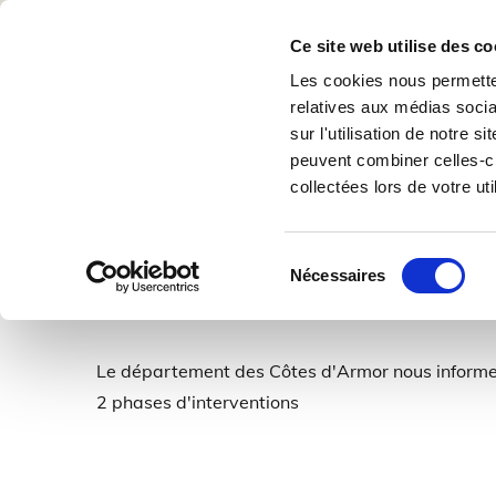
Accue
Ce site web utilise des co
Nous
Les cookies nous permetten
relatives aux médias socia
sur l'utilisation de notre 
peuvent combiner celles-ci
collectées lors de votre uti
Toutes les actualités à venir sous la
photo ci-dessous
Sélection
Nécessaires
du
consentement
Le département des Côtes d'Armor nous informe
2 phases d'interventions