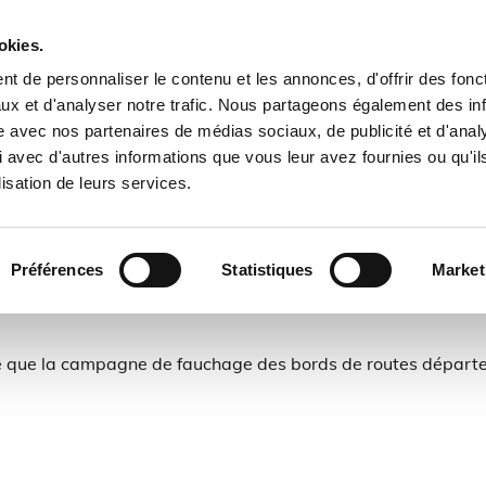
il
Vivre à Plouëc
Paiement en ligne & Tarifs commu
okies.
 contacter
Biodiversité
Patrimoine communal et histo
t de personnaliser le contenu et les annonces, d'offrir des fonct
ux et d'analyser notre trafic. Nous partageons également des in
Randonnées
Le mot du Maire
Logement locatif social
site avec nos partenaires de médias sociaux, de publicité et d'anal
 avec d'autres informations que vous leur avez fournies ou qu'il
Contacts utiles
départ à la retraite
lisation de leurs services.
Guingamp Paimpol Agglomération
Préférences
Statistiques
Market
 que la campagne de fauchage des bords de routes départe