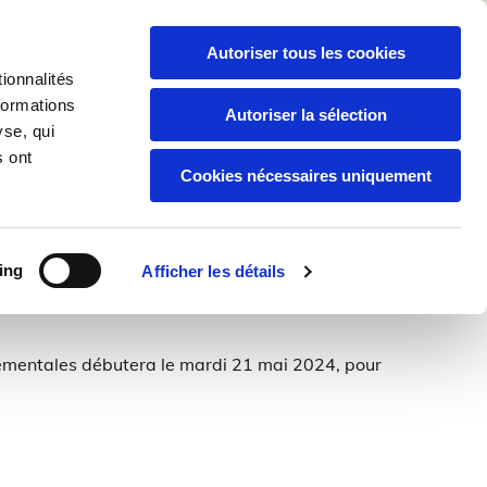
naux
Autoriser tous les cookies
ire
ionnalités
formations
Autoriser la sélection
0296956245
yse, qui
s ont
Cookies nécessaires uniquement
ing
Afficher les détails
mentales débutera le mardi 21 mai 2024, pour