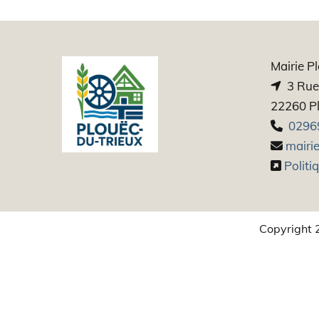
Mairie P
3 Rue 

22260 Pl
0296

mairie

Politi

Copyright 2