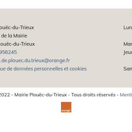
louëc-du-Trieux
Lun
de la Mairie
ouëc-du-Trieux
Mar
956245
Jeu
.de.plouec.du.trieux@orange.fr
que de données personnelles et cookies
Sam
022 - Mairie Plouëc-du-Trieux - Tous droits réservés -
Menti